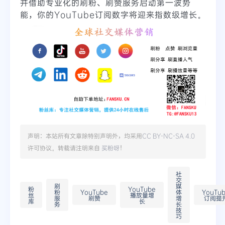
并借助专业化的刷粉、刷赞服务启动第一波势
能，你的YouTube订阅数字将迎来指数级增长。
声明：本站所有文章除特别声明外，均采用
CC BY-NC-SA 4.0
许可协议。转载请注明来自
买粉呀
！
社
交
刷
媒
粉
YouTube
粉
YouTube
体
YouTu
丝
播放量增
服
刷赞
增
订阅提
库
长
务
长
技
巧