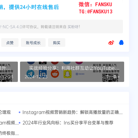
Y-NC-SA 4.0
许可协议。转载请注明来自
买粉呀
！
点赞
账号成长
购买
提升技
实战经验分享：利用社群互动让YouTube频
道粉丝飙升
-12-23
2024-12-23
下一篇 »
Instagram视频营销新趋势：解锁高播放量的正确姿势
伦理观
解密成功案例：买播放量如何助力Instagram视频成为爆款
2024年行业风向标：Ins买分享平台变革与推荐
Instagram内容优化：提升人气与浏览量的终极指南