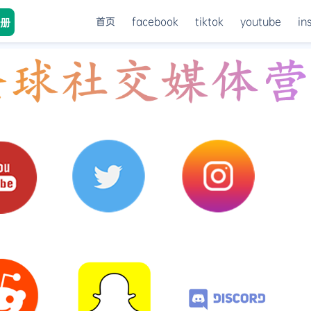
首页
facebook
tiktok
youtube
in
册