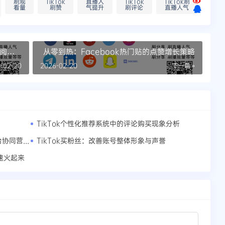
刷观
TikTok
直播人
TikTok
TikTok刷
看量
刷赞
气提升
刷评论
直播人气
订阅量
从零到热：Facebook热门贴的点赞增长策略
-02-20
2026-02-20
下一篇 »
TikTok个性化推荐系统中的评论购买现象分析
Tiktok刷播放量不如精准投放？全球多平台协同营销的整合方案
TikTok买粉丝：改善账号整体形象与声誉
速火起来