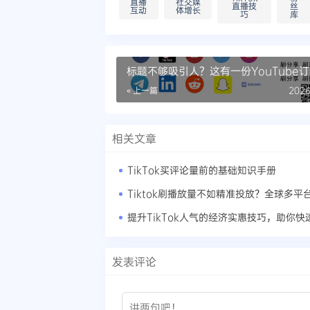
直播
社交媒
直播技
丝
互动
体增长
巧
库
标题不够吸引人？这有一份YouTube
增长的标题模板
« 上一篇
2026
相关文章
TikTok买评论量前的基础知识手册
提升TikTok人气的经济实惠技巧，助你快
发表评论