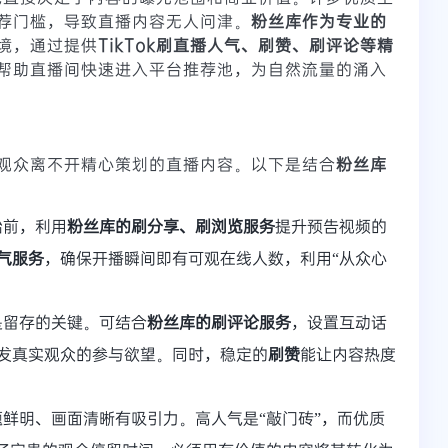
荐门槛，导致直播内容无人问津。
粉丝库作为专业的
境，通过提供
TikTok刷直播人气、刷赞、刷评论等精
帮助直播间快速进入平台推荐池，为自然流量的涌入
观众离不开精心策划的直播内容。以下是结合
粉丝库
始前，利用
粉丝库的刷分享、刷浏览服务
提升预告视频的
气服务
，确保开播瞬间即有可观在线人数，利用“从众心
是留存的关键。可结合
粉丝库的刷评论服务
，设置互动话
发真实观众的参与欲望。同时，稳定的
刷赞
能让内容热度
。
鲜明、画面清晰有吸引力。高人气是“敲门砖”，而优质