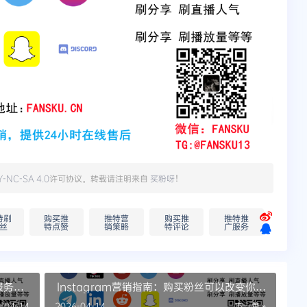
Y-NC-SA 4.0
许可协议。转载请注明来自
买粉呀
！
特刷
购买推
推特营
购买推
推特推
丝
特点赞
销策略
特评论
广服务
服务是
Instagram营销指南：购买粉丝可以改变你的
游戏规则
-04-14
2026-04-14
下一篇 »