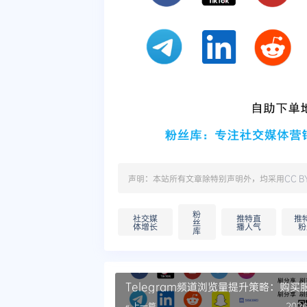
声明：本站所有文章除特别声明外，均采用
CC B
粉
社交媒
推特直
推
丝
体增长
播人气
粉
库
Telegram频道浏览量提升策略：购买
否合适
« 上一篇
2026