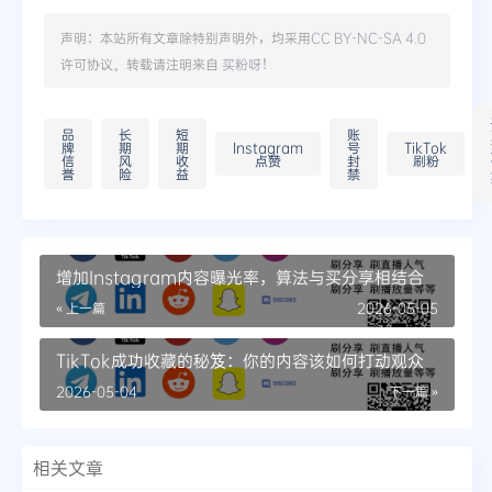
声明：本站所有文章除特别声明外，均采用
CC BY-NC-SA 4.0
许可协议。转载请注明来自
买粉呀
！
品
长
短
账
牌
期
期
Instagram
号
TikTok
信
风
收
点赞
封
刷粉
誉
险
益
禁
增加Instagram内容曝光率，算法与买分享相结合
« 上一篇
2026-05-05
TikTok成功收藏的秘笈：你的内容该如何打动观众
2026-05-04
下一篇 »
相关文章