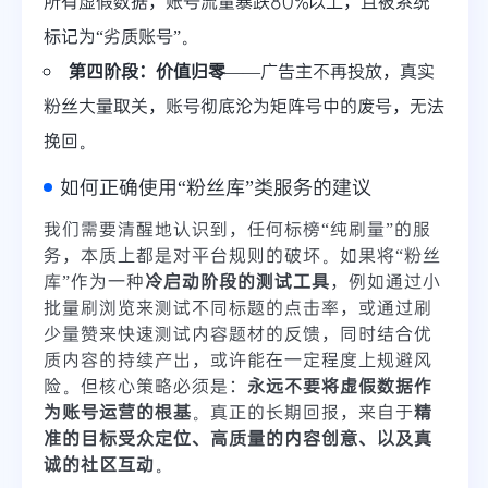
所有虚假数据，账号流量暴跌80%以上，且被系统
标记为“劣质账号”。
第四阶段：价值归零
——广告主不再投放，真实
粉丝大量取关，账号彻底沦为矩阵号中的废号，无法
挽回。
如何正确使用“粉丝库”类服务的建议
我们需要清醒地认识到，任何标榜“纯刷量”的服
务，本质上都是对平台规则的破坏。如果将“粉丝
库”作为一种
冷启动阶段的测试工具
，例如通过小
批量刷浏览来测试不同标题的点击率，或通过刷
少量赞来快速测试内容题材的反馈，同时结合优
质内容的持续产出，或许能在一定程度上规避风
险。但核心策略必须是：
永远不要将虚假数据作
为账号运营的根基
。真正的长期回报，来自于
精
准的目标受众定位、高质量的内容创意、以及真
诚的社区互动
。