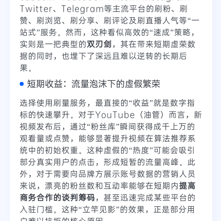
Twitter、Telegram等主流平台的刷粉、刷
赞、刷浏览、刷分享、刷评论及刷直播人气等“一
站式”服务。然而，这种看似高效的“速成”策略，
实则是一把典型的
双刃剑
，其在带来短期虚荣数
据的同时，也埋下了深远且难以逆转的长期后
果。
短期收益：流量泡沫下的虚假繁荣
选择使用刷量服务，最直接的“收益”就是数字指
标的快速攀升。对于YouTube（油管）而言，新
视频发布后，通过“粉丝库”瞬间获得成千上万的
观看量或点赞，能够显著提升视频在算法推荐系
统中的初始权重。这种虚假的“热度”可能会吸引
部分真实用户的点击，形成短暂的流量高峰。此
外，对于需要向品牌方展示账号数据的营销人员
来说，漂亮的粉丝数和互动率能够在短期内
提高
商务合作的谈判筹码
，甚至迅速完成某些平台的
入驻门槛。这种“立竿见影”的效果，正是部分用
户难以抗拒的核心原因。